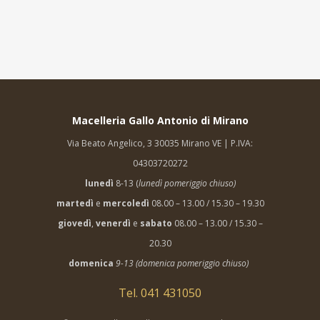
Macelleria Gallo Antonio di Mirano
Via Beato Angelico, 3 30035 Mirano VE | P.IVA:
04303720272
lunedì
8-13 (
lunedì pomeriggio chiuso)
martedì
e
mercoledì
08.00 – 13.00 / 15.30 – 19.30
giovedì
,
venerdì
e
sabato
08.00 – 13.00 / 15.30 –
20.30
domenica
9-13 (domenica pomeriggio chiuso)
Tel. 041 431050