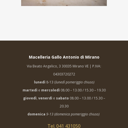
Macelleria Gallo Antonio di Mirano
Via Beato Angelico, 3 30035 Mirano VE | P.IVA:
04303720272
lunedì
8-13 (
lunedì pomeriggio chiuso)
martedì
e
mercoledì
08.00 – 13.00 / 15.30 – 19.30
giovedì
,
venerdì
e
sabato
08.00 – 13.00 / 15.30 –
20.30
domenica
9-13 (domenica pomeriggio chiuso)
Tel. 041 431050